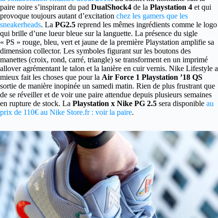
paire noire s’inspirant du pad
DualShock4
de la
Playstation 4
et qui
provoque toujours autant d’excitation
chez les gamers que les
sneakerheads
. La
PG2.5
reprend les mêmes ingrédients comme le logo
qui brille d’une lueur bleue sur la languette. La présence du sigle
« PS » rouge, bleu, vert et jaune de la première Playstation amplifie sa
dimension collector. Les symboles figurant sur les boutons des
manettes (croix, rond, carré, triangle) se transforment en un imprimé
allover agrémentant le talon et la lanière en cuir vernis. Nike Lifestyle a
mieux fait les choses que pour la
Air Force 1 Playstation ’18 QS
sortie de manière inopinée un samedi matin. Rien de plus frustrant que
de se réveiller et de voir une paire attendue depuis plusieurs semaines
en rupture de stock. La
Playstation x Nike PG 2.5
sera disponible
au
prix de 110€ au Nike Store.fr : voir la paire
.