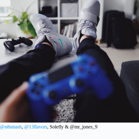
@n8smash
,
@13flavors
, Solefly & @mr_jones_9