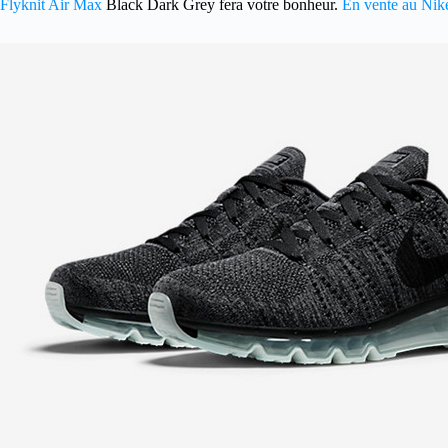
Flyknit Air Max
Black Dark Grey fera votre bonheur.
En vente au Nike