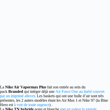
La
Nike Air Vapormax Plus
fait son entrée au sein du
pack
Branded
qui intègre déjà une
Air Force One au liséré couvert
par un imprimé allover
. Les baskets qui ont une bulle d’air sont très
présentes, les 2 autres modèles étant les Air Max 1 et Nike 97 (la Blue
Hero est
à voir de toute urgence
) .
La
Nike TN hybride
noire et blanche
met en valeur la virgule
,