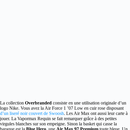
La collection
Overbranded
consiste en une utilisation originale d’un
logo Nike.
Vous avez la Air Force 1 ’07 Low en cuir rose disposant
d’un liseré noir couvert de Swoosh
. Les Air Max ont aussi leur carte à
jouer. La Vapormax Requin se fait remarquer grâce à des petites
virgules blanches sur son empeigne. Sinon la basket qui casse la
baraque est la
Blue Hero
, une
Air Max 97 Premium
toute bleue. Un