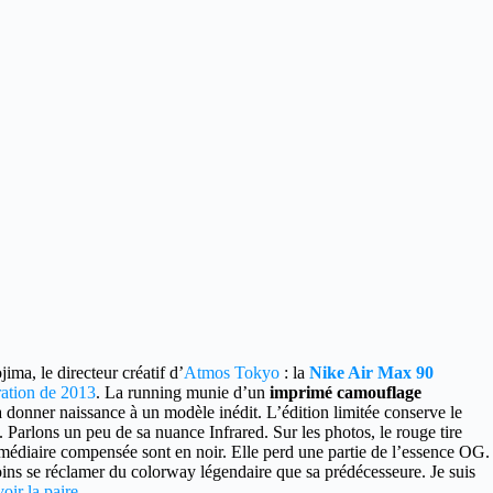
ma, le directeur créatif d’
Atmos Tokyo
: la
Nike Air Max 90
ration de 2013
. La running munie d’un
imprimé camouflage
 donner naissance à un modèle inédit. L’édition limitée conserve le
. Parlons un peu de sa nuance Infrared. Sur les photos, le rouge tire
ermédiaire compensée sont en noir. Elle perd une partie de l’essence OG.
ns se réclamer du colorway légendaire que sa prédécesseure. Je suis
voir la paire
.