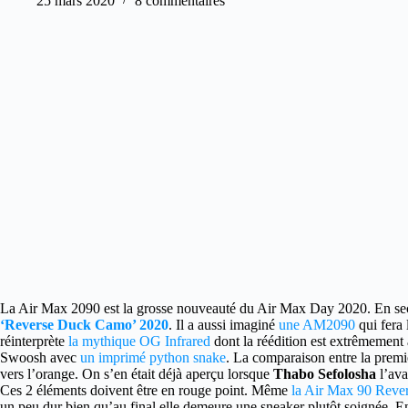
25 mars 2020
8 commentaires
La Air Max 2090 est la grosse nouveauté du Air Max Day 2020.
En sec
‘Reverse Duck Camo’ 2020
. Il a aussi imaginé
une AM2090
qui fera 
réinterprète
la mythique OG Infrared
dont la réédition est extrêmement 
Swoosh avec
un imprimé python snake
. La comparaison entre la prem
vers l’orange. On s’en était déjà aperçu lorsque
Thabo Sefolosha
l’ava
Ces 2 éléments doivent être en rouge point. Même
la Air Max 90 Rever
un peu dur bien qu’au final elle demeure une sneaker plutôt soignée. E