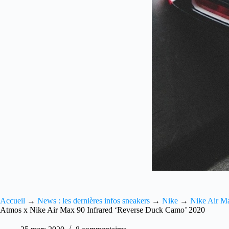
Accueil
→
News : les dernières infos sneakers
→
Nike
→
Nike Air M
Atmos x Nike Air Max 90 Infrared ‘Reverse Duck Camo’ 2020