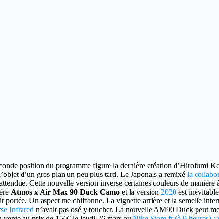
onde position du programme figure la dernière création d’Hirofumi Koji
l’objet d’un gros plan un peu plus tard. Le Japonais a remixé
la collabo
attendue. Cette nouvelle version inverse certaines couleurs de manière à
ière
Atmos x Air Max 90 Duck Camo
et la version
2020
est inévitable
it portée. Un aspect me chiffonne. La vignette arrière et la semelle int
se Infrared
n’avait pas osé y toucher. La nouvelle AM90 Duck peut moi
n vente au prix de 150€ le jeudi 26 mars au
Nike Store.fr (à 9 heures) : 