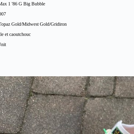
Max 1 '86 G Big Bubble
007
opaz Gold/Midwest Gold/Gridiron
ile et caoutchouc
Unit