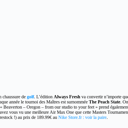
en chaussure de
golf
.
L’édition
Always Fresh
va convertir n’importe qu
haque année le tournoi des Maîtres est surnommée
The Peach State
. On
 Beaverton – Oregon – from our studio to your feet » prend également t
t, avez vous vu une meilleure Air Max One que cette Masters Tournamen
(restock !) au prix de 189.99€ au
Nike Store.fr : voir la paire
.