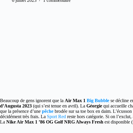
6 juillet 2023
1 commentaire
Beaucoup de gens ignorent que la
Air Max 1
Big Bubble
se décline 
d’Augusta 2023
(qui s’est tenue en avril). La
Géorgie
qui accueille c
que la présence d’une
pêche
brodée sur sa toe box en daim. L’écusson «
décidément très frais. La
Sport Red
reste hors catégorie. Si on l’exclu
La
Nike Air Max 1 ’86 OG Golf NRG Always Fresh
est disponible 