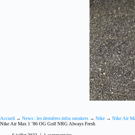
Accueil
→
News : les dernières infos sneakers
→
Nike
→
Nike Air M
Nike Air Max 1 ’86 OG Golf NRG Always Fresh