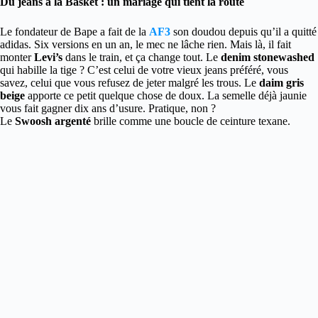
Du jeans à la Basket : un mariage qui tient la route
Le fondateur de Bape a fait de la
AF3
son doudou depuis qu’il a quitté
adidas. Six versions en un an, le mec ne lâche rien. Mais là, il fait
monter
Levi’s
dans le train, et ça change tout. Le
denim stonewashed
qui habille la tige ? C’est celui de votre vieux jeans préféré, vous
savez, celui que vous refusez de jeter malgré les trous. Le
daim gris
beige
apporte ce petit quelque chose de doux. La semelle déjà jaunie
vous fait gagner dix ans d’usure. Pratique, non ?
Le
Swoosh argenté
brille comme une boucle de ceinture texane.