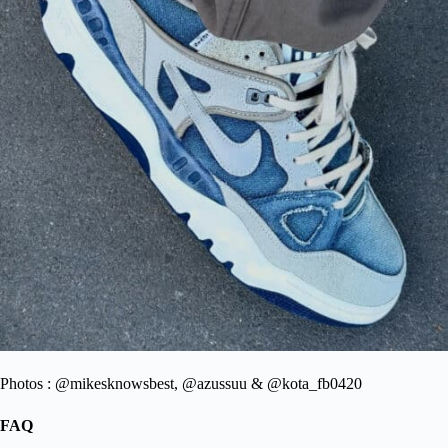
Photos : @mikesknowsbest, @azussuu & @kota_fb0420
FAQ