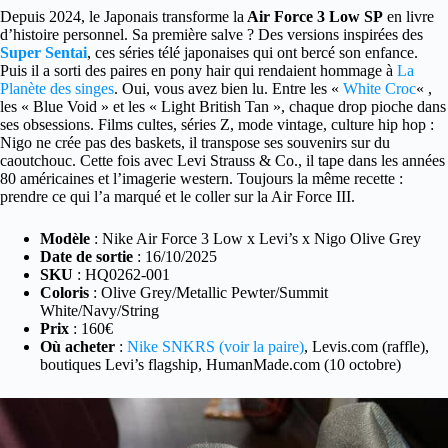
Depuis 2024, le Japonais transforme la
Air Force 3 Low SP
en livre
d’histoire personnel. Sa première salve ? Des versions inspirées des
Super Sentai
, ces séries télé japonaises qui ont bercé son enfance.
Puis il a sorti des paires en pony hair qui rendaient hommage à
La
Planète des singes
. Oui, vous avez bien lu. Entre les «
White Croc
« ,
les « Blue Void » et les « Light British Tan », chaque drop pioche dans
ses obsessions. Films cultes, séries Z, mode vintage, culture hip hop :
Nigo ne crée pas des baskets, il transpose ses souvenirs sur du
caoutchouc. Cette fois avec Levi Strauss & Co., il tape dans les années
80 américaines et l’imagerie western. Toujours la même recette :
prendre ce qui l’a marqué et le coller sur la Air Force III.
Modèle
: Nike Air Force 3 Low x Levi’s x Nigo Olive Grey
Date de sortie
: 16/10/2025
SKU
: HQ0262-001
Coloris
: Olive Grey/Metallic Pewter/Summit
White/Navy/String
Prix
: 160€
Où acheter
:
Nike SNKRS (voir la paire)
, Levis.com (raffle),
boutiques Levi’s flagship, HumanMade.com (10 octobre)