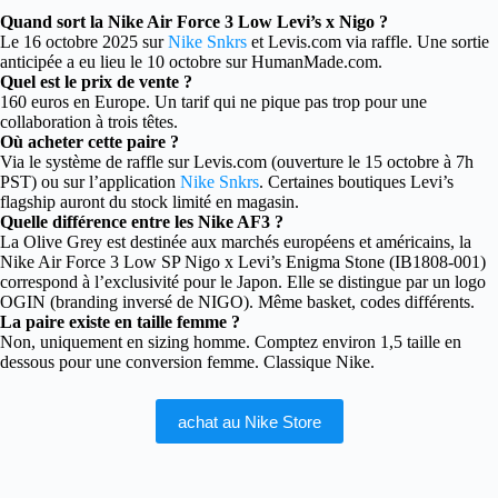
Quand sort la Nike Air Force 3 Low Levi’s x Nigo ?
Le 16 octobre 2025 sur
Nike Snkrs
et Levis.com via raffle. Une sortie
anticipée a eu lieu le 10 octobre sur HumanMade.com.
Quel est le prix de vente ?
160 euros en Europe. Un tarif qui ne pique pas trop pour une
collaboration à trois têtes.
Où acheter cette paire ?
Via le système de raffle sur Levis.com (ouverture le 15 octobre à 7h
PST) ou sur l’application
Nike Snkrs
. Certaines boutiques Levi’s
flagship auront du stock limité en magasin.
Quelle différence entre les Nike AF3 ?
La Olive Grey est destinée aux marchés européens et américains, la
Nike Air Force 3 Low SP Nigo x Levi’s Enigma Stone (IB1808-001)
correspond à l’exclusivité pour le Japon. Elle se distingue par un logo
OGIN (branding inversé de NIGO). Même basket, codes différents.
La paire existe en taille femme ?
Non, uniquement en sizing homme. Comptez environ 1,5 taille en
dessous pour une conversion femme. Classique Nike.
achat au Nike Store