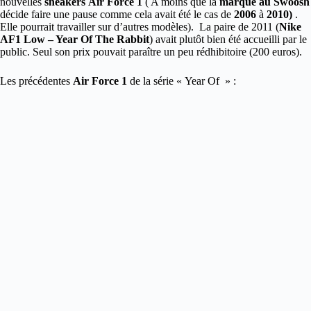
nouvelles
sneakers Air Force 1
( A moins que la
marque au Swoosh
décide faire une pause comme cela avait été le cas de
2006
à
2010)
.
Elle pourrait travailler sur d’autres modèles). La paire de 2011 (
Nike
AF1 Low – Year Of The Rabbit
) avait plutôt bien été accueilli par le
public. Seul son prix pouvait paraître un peu rédhibitoire (200 euros).
Les précédentes
Air Force 1
de la série « Year Of » :