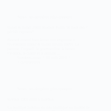
News : les dernières infos sneakers
Bread & Butter 2009: Reebok Pump “le pack des 7
péchés capitaux”
Reebok entend bien laisser son empreinte à
l'évènement Bread & Butter (hivers 2009). La
paresse, l’orgueil, la gourmandise, la luxure,
l’avarice, la colère et la jalousie....
Sneakers-actus
18 août 2010
1 commentaire
News : les dernières infos sneakers
Reebok ERS 2000 x Solebox
La boutique Solebox est très prolifique en matière de