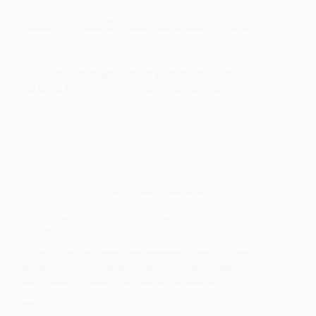
Sneakers – Adidas Originals Consortium City Series
(Colette, Crooked Tongues, Livestock, VA)
Au-delà de la simple collaboration avec des
boutiques de premier plan, on peut se demander
quelle est l'originalité de ce nouveau pack Adidas
Consortium ?
Sneakers-actus
18 août 2010
News : les dernières infos sneakers
Sneakers – Adidas Mid x Vespa – Collection
Automne 2009
La collaboration entre deux marques issues de deux
domaines diamétrallement opposés peut paraître
surprenante. Adidas s'est associé à la marque
italienne de scooter Vespa pour realiser ce nouveau
modèle.