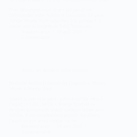
Non, détrompez-vous, il ne s'agit pas d'une
collaboration entre Adidas et Louboutin. Le pack
Adidas Honda Studs appartient à la gamme Y-3,
placée sous la houlette de Yohji Yamamoto.
Sneakers-actus
18 août 2010
1 commentaire
News : les dernières infos sneakers
Nouvelle Adidas Originals By Originals x Mickey
Mouse x Jeremy Scott
Quand je vois cette paire, voici ce qui me vient à
l’esprit : « LOL, MDR » Jeremy Scott est ce
designer qui travaille depuis quelques temps pour
Adidas. Il est complétement déjanté. Au départ,
j’avais un avis assez tranché sur ses…
Sneakers-actus
18 août 2010
6 commentaires