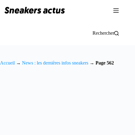
Passer
au
contenu
Rechercher
Accueil
→
News : les dernières infos sneakers
→
Page 562