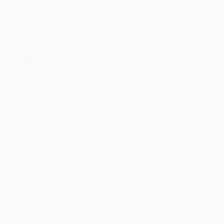
Reebok x UNDFTD – Insta Pump Fury
Undefeated nous a essentiellement habitué à des
collaborations avec la marque New Balance.
Aujourd’hui, cette fameuse boutique nous livre un
modèle élaboré avec Reebok. La sneaker flashe avec
ses couleurs arc en ciel !!! L’association des couleurs
sombres et vives…
Sneakers-actus
18 août 2010
News : les dernières infos sneakers
Adidas OBYO KAZUKI SUPERSTAR 80’s
LUKER NEIGHBORHOOD
La Adidas OBYO KAZUKI SUPERSTAR 80’s
LUKER NEIGHBORHOOD vient de sortir. La
paire est déja sold out chez Colette. Il reste quelques
paires chez The Good Will Out. Il faudra débouser
149 euros + les frais de port.