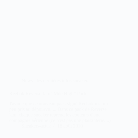
News : les dernières infos sneakers
Reebok Reverse Jam “Mile High” Pack
J'avoue que ce nouveau pack signé Reebok m'a un
peu pris au dépourvu..... Dans ce pack de Reverse
jam, chaque sneaker reprend les couleurs d'une
compagnie aérienne (ce n'est pas une plaisanterie....)
Sneakers-actus
18 août 2010