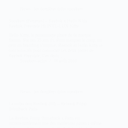
News : les dernières infos sneakers
Sneakers (Femmes) – Reebok x Hello Kitty :
Reebok Freestyle Hi INTL-LUX Kitty
Hello Kitty, le personnage phare de la marque
Sanrio, fête ses 35 ans (!). Pour marquer le coup, un
petit co branding s’impose. Reebok et Hello Kitty se
sont associés pour concocter ces deux paires de
Reebok Freestyle. Ces deux…
Sneakers-actus
18 août 2010
News : les dernières infos sneakers
La collection Reebok 20th – Rebook Pump
Bringback Patta
La Reebok Pump Bringback x Patta est
incontestablement une des meilleures paires ( même