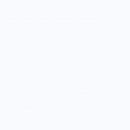
Je ne comprends pas. Je ne sais pas pourquoi Adidas
s’est associé à Jeremy Scott.. Les modèles issus de
cette rencontre sont pour le moins déconcertants (un
peu trop avant gardiste). Pour être honnête, le
résultat de ces collaborations est…
Sneakers-actus
17 août 2010
News : les dernières infos sneakers
The Adidas Complete Ride : Adidas Solebox x
Zeitfrei Vs Adidas Hypebeast x Zeitfrei
Enfin !!! Après quelques semaines de suspense,
Adidas nous dévoille son nouveau modèle pour les
activités de cyclisme : La Adidas Zeitfrei
Sneakers-actus
17 août 2010
3 commentaires