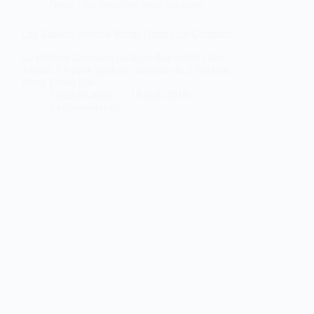
News : les dernières infos sneakers
Les Baskets Reebok Pump Omni Lite Gremlins
Le Reebok Gremlins pack est disponible chez
Atmos. Ce pack pack se compose de 2 Reebok
Pump Omni Lite.
Sneakers-actus
18 août 2010
6 commentaires