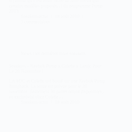
si j'avoue qu'il est assez facile de faire mieux que
certains modèles proposés...) du programme Pump
20Th
Sneakers-actus
18 août 2010
5 commentaires
News : les dernières infos sneakers
Sneakers – Reebok Pump x Colette x Lamjc Pour
Le 20 Novembre !
LA MJC et Colette ont bossé sur une Reebok Pump
Bringback. La sortie est prévue pour le 20
novembre. Seulement 30 paires seront disponibles..
en exclusivité chez Colette....
Sneakers-actus
18 août 2010