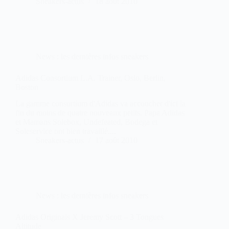
Sneakers-actus
18 août 2010
News : les dernières infos sneakers
Adidas Consortium L.A. Trainer, Oslo, Berlin,
Boston
La gamme consortium d'Adidas va accoucher d'ici la
fin du moins de quatre nouveaux petits. Papa Adidas
et Mamans Solebox, Undefeated, Bodega et
Soleservice ont bien travaillé....
Sneakers-actus
17 août 2010
News : les dernières infos sneakers
Adidas Originals X Jeremy Scott – 3 Tongues
Altitude