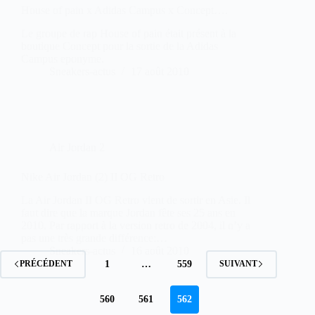
House of pain x Adidas Campus x Concept….
Le groupe de rap House of pain était présent à la
boutique Concept pour la sortie de la Adidas
Campus eponyme.
Sneakers-actus
17 août 2010
Air Jordan 2
Nike Air Jordan (2) II OG Retro
La Air Jordan II OG Retro vient de sortir en Asie. Il
faut dire que la marque Jordan fête ses 25 ans en
2010. Par rapport à la version retro de 2004, il n’y a
pas une très grande différence:…
Sneakers-actus
16 août 2010
1
…
559
PRÉCÉDENT
SUIVANT
560
561
562