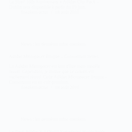
La Size? 10th Anniversary x Adidas City Pack –
Dublin sera disponible à partir du 19 juin.
Sneakers-actus
18 août 2010
News : les dernières infos sneakers
Adidas Micropacer Brogue – Consortium Series
La Adidas Micropacer est loin d'être mon modèle
favori. Cependant, je trouve que ce coloris est
vachement réussi. Cette Adidas Micropacer Brogue -
Consortium est en cuit premium.
Sneakers-actus
18 août 2010
News : les dernières infos sneakers
Le Pack Adidas Y-3 (Yohji Yamamoto) Honja Studs