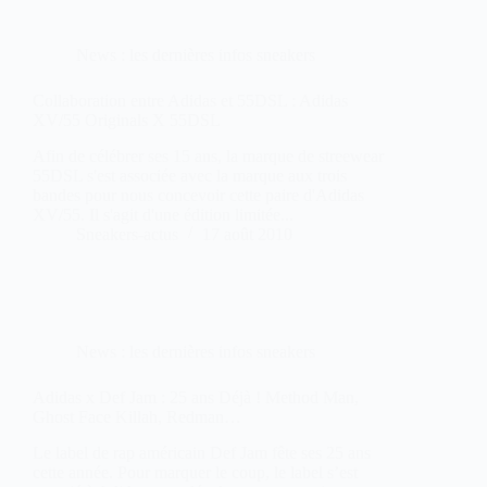
News : les dernières infos sneakers
Collaboration entre Adidas et 55DSL : Adidas
XV/55 Originals X 55DSL
Afin de célébrer ses 15 ans, la marque de streewear
55DSL s'est associée avec la marque aux trois
bandes pour nous concevoir cette paire d'Adidas
XV/55. Il s'agit d'une édition limitée...
Sneakers-actus
17 août 2010
News : les dernières infos sneakers
Adidas x Def Jam : 25 ans Déjà ! Method Man,
Ghost Face Killah, Redman…
Le label de rap américain Def Jam fête ses 25 ans
cette année. Pour marquer le coup, le label s’est