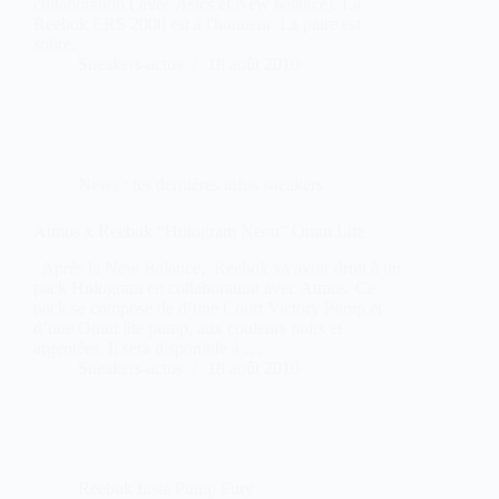
collaboration ( avec Asics et New balance). La
Reebok ERS 2000 est à l'honneur. La paire est
sobre.
Sneakers-actus
18 août 2010
News : les dernières infos sneakers
Atmos x Reebok “Hologram Neon” Omni Lite
Après la New Balance, Reebok va avoir droit à un
pack Hologram en collaboration avec Atmos. Ce
pack se compose de d’une Court Victory Pump et
d’une Omni lite pump, aux couleurs noirs et
argentées. Il sera disponible à …
Sneakers-actus
18 août 2010
Reebok Insta Pump Fury