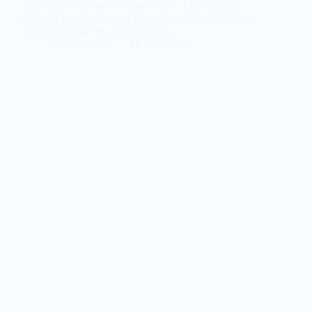
grand chose à se mettre sous la dent. La prochaine
sortie du modèle Powder Blue montre que la marque
au Jumpman ne les a point oubliés.
Sneakers-actus
18 mars 2024