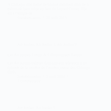
A Chicago, une statue de bronze mesurant plus de 3
mètres de haut trône en face du United Center. Elle
est à l’effigie de
Sneakers-actus
21 août 2015
Air Jordan
,
Air Jordan 1
,
Air Jordan 9
Les Air Jordan 1 High & 9 Birmingham Barons
Les Air Jordan inédites font souvent référence à un
épisode de la carrière de l’ancien joueur des Chicago
Bulls.
Sneakers-actus
5 avril 2014
1 commentaire
Air Jordan
,
Air Jordan 9