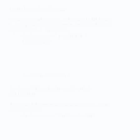
La Air Jordan 9 en 25 images
Pendant pas mal d’années, j’ai négligé la Air Jordan
9. Je ne prêtais pas spécialement attention à la 9ème
signature shoe de His Airness.
Sneakers-actus
1 avril 2014
1 commentaire
Air Jordan
,
Air Jordan 9
Air Jordan 9 Doernbecher par Alvin Sole
(23.12.2013)
Air Jordan 9 Doernbecher. Modèle de 2012. Photo
d’Alvin Sole 23.
Sneakers-actus
23 décembre 2013