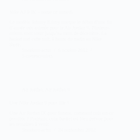
Nike AJ 9 JK – sortie ce samedi
Le modèle Johnny Kilroy marque le début d’une fin
d’année très animée pour la Air Jordan 9. Plusieurs
coloris vont sortir jusqu’au mois de décembre. La
basket sort cette nuit, à heure du matin au Nike
Store.
Sneakers-actus
6 octobre 2012
5 commentaires
Air Jordan
,
Air Jordan 9
Une Nike Jordan 9 pour fille !
Une Air Jordan IX pour femme, comment cela est-ce
possible ? Pourtant, cette basket est bien prévue pour
les semaines à venir.
Sneakers-actus
24 septembre 2012