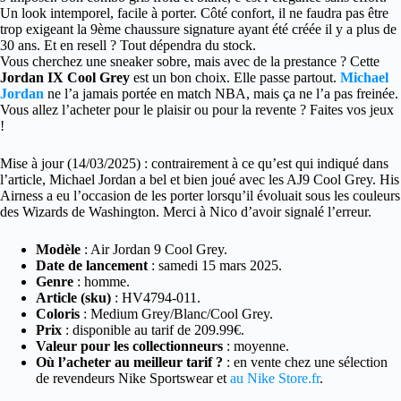
Un look intemporel, facile à porter. Côté confort, il ne faudra pas être
trop exigeant la 9ème chaussure signature ayant été créée il y a plus de
30 ans. Et en resell ? Tout dépendra du stock.
Vous cherchez une sneaker sobre, mais avec de la prestance ? Cette
Jordan IX Cool Grey
est un bon choix. Elle passe partout.
Michael
Jordan
ne l’a jamais portée en match NBA, mais ça ne l’a pas freinée.
Vous allez l’acheter pour le plaisir ou pour la revente ? Faites vos jeux
!
Mise à jour (14/03/2025) : contrairement à ce qu’est qui indiqué dans
l’article, Michael Jordan a bel et bien joué avec les AJ9 Cool Grey. His
Airness a eu l’occasion de les porter lorsqu’il évoluait sous les couleurs
des Wizards de Washington. Merci à Nico d’avoir signalé l’erreur.
Modèle
: Air Jordan 9 Cool Grey.
Date de lancement
: samedi 15 mars 2025.
Genre
: homme.
Article (sku)
: HV4794-011.
Coloris
: Medium Grey/Blanc/Cool Grey.
Prix
: disponible au tarif de 209.99€.
Valeur pour les collectionneurs
: moyenne.
Où l’acheter au meilleur tarif ?
: en vente chez une sélection
de revendeurs Nike Sportswear et
au Nike Store.fr
.