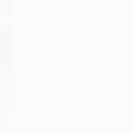
Adidas Stan Smith
Adidas Stan Smith W White ‘Passinho’
Quelle est la première danse brésilienne qui vous vient à l’esprit 
martial) ?
Sneakers-actus
13 janvier 2018