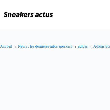
Passer
au
contenu
Accueil
→
News : les dernières infos sneakers
→
adidas
→
Adidas St