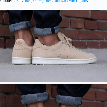
silhouette.
En vente (99.95€) chez Adidas.fr : voir la paire
.