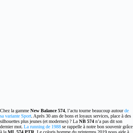
Chez la gamme
New Balance 574
, l’actu tourne beaucoup autour
de
sa variante Sport
.
Après 30 ans de bons et loyaux services, place à des
silhouettes plus jeunes (et modernes) ? La
NB 574
n’a pas dit son
dernier mot.
La running de 1988
se rappelle à notre bon souvenir grâce
à la
ML 574 PTR
. Le coloris homme du printemps 2019 nous aide à