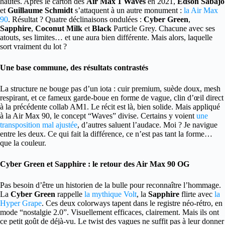
hautes. Après le carton des
Air Max 1 Waves
en 2021,
Edson Sabajo
et
Guillaume Schmidt
s’attaquent à un autre monument :
la Air Max
90
. Résultat ? Quatre déclinaisons ondulées :
Cyber Green
,
Sapphire
,
Coconut
Milk
et
Black
Particle Grey. Chacune avec ses
atouts, ses limites… et une aura bien différente. Mais alors, laquelle
sort vraiment du lot ?
Une base commune, des résultats contrastés
La structure ne bouge pas d’un iota : cuir premium, suède doux, mesh
respirant, et ce fameux garde-boue en forme de vague, clin d’œil direct
à la précédente collab AM1. Le récit est là, bien solide. Mais appliqué
à la Air Max 90, le concept “Waves” divise. Certains y voient
une
transposition mal ajustée
, d’autres saluent l’audace. Moi ? Je navigue
entre les deux. Ce qui fait la différence, ce n’est pas tant la forme…
que la couleur.
Cyber Green et Sapphire : le retour des Air Max 90 OG
Pas besoin d’être un historien de la bulle pour reconnaître l’hommage.
La
Cyber Green
rappelle
la mythique Volt
, la
Sapphire
flirte avec
la
Hyper Grape
. Ces deux colorways tapent dans le registre néo-rétro, en
mode “nostalgie 2.0”. Visuellement efficaces, clairement. Mais ils ont
ce petit goût de déjà-vu. Le twist des vagues ne suffit pas à leur donner