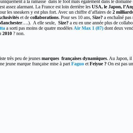
s uniquement à la ramasse dans le foot mais également dans le domaine
st assez alarmant. La France est loin derrière les
USA, le Japon, l’Ang
 les sneakers y est plus fort. Avec un chiffre d’affaires de
2 milliard
xclusivités
et de
collaborations
. Pour ses 10 ans,
Size?
a enchaîné pas
 Manchester
….). A elle seule,
Size?
a eu en une année plus de collabo
tta
a sorti pas moins de quatre modèles
Air Max 1 (87)
dont deux vend
n
2010
? non.
xiste très peu de jeunes
marques françaises dynamiques
. Au Japon, il
 jeune marque française mise à part
Faguo
et
Feiyue ?
On est pas un