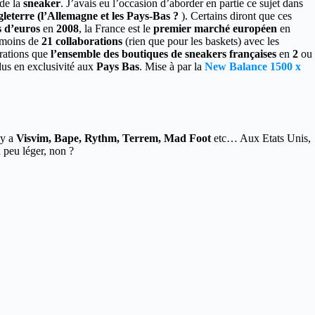
 de la
sneaker
. J’avais eu l’occasion d’aborder en partie ce sujet dans
leterre (l’Allemagne et les Pays-Bas ?
). Certains diront que ces
s d’euros
en
2008
, la France est le
premier marché européen
en
 moins de
21 collaborations
(rien que pour les baskets) avec les
rations que
l’ensemble des boutiques de sneakers françaises
en
2
ou
us en exclusivité aux
Pays Bas
. Mise à par la
New Balance 1500 x
 y a
Visvim, Bape, Rythm, Terrem, Mad Foot
etc… Aux Etats Unis,
 peu léger, non ?