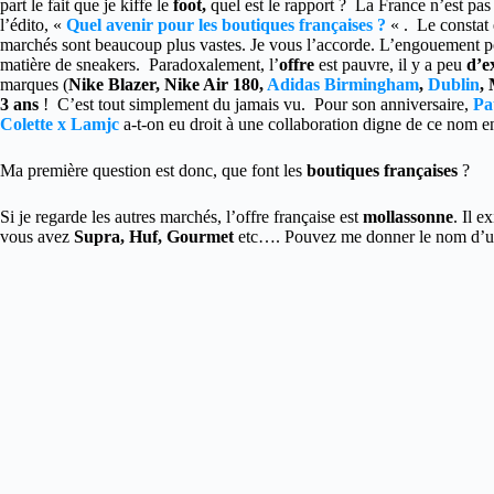
part le fait que je kiffe le
foot,
quel est le rapport ? La France n’est pa
l’édito, «
Quel avenir pour les boutiques françaises ?
« . Le constat e
marchés sont beaucoup plus vastes. Je vous l’accorde. L’engouement pour
matière de sneakers. Paradoxalement, l’
offre
est pauvre, il y a peu
d’e
marques (
Nike Blazer, Nike Air 180,
Adidas Birmingham
,
Dublin
,
3 ans
! C’est tout simplement du jamais vu. Pour son anniversaire,
Pa
Colette x Lamjc
a-t-on eu droit à une collaboration digne de ce nom e
Ma première question est donc, que font les
boutiques françaises
?
Si je regarde les autres marchés, l’offre française est
mollassonne
. Il e
vous avez
Supra, Huf, Gourmet
etc…. Pouvez me donner le nom d’une