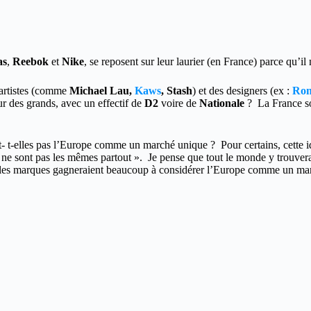
as
,
Reebok
et
Nike
, se reposent sur leur laurier (en France) parce qu’i
 artistes (comme
Michael Lau,
Kaws
, Stash
) et des designers (ex :
Ron
r des grands, avec un effectif de
D2
voire de
Nationale
? La France s
t- t-elles pas l’Europe comme un marché unique ? Pour certains, cette i
s ne sont pas les mêmes partout ». Je pense que tout le monde y trouv
les marques gagneraient beaucoup à considérer l’Europe comme un marc