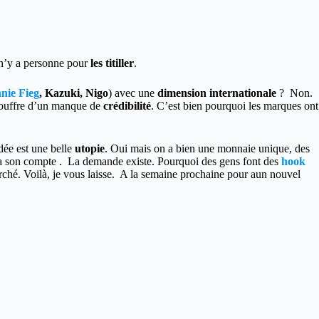
l n’y a personne pour
les titiller
.
nie Fieg
, Kazuki, Nigo
) avec une
dimension internationale
? Non.
ouffre d’un manque de
crédibilité
. C’est bien pourquoi les marques ont
dée est une belle
utopie
. Oui mais on a bien une monnaie unique, des
era son compte . La demande existe. Pourquoi des gens font des
hook
hé. Voilà, je vous laisse. A la semaine prochaine pour aun nouvel