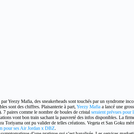
par Yeezy Mafia, des sneakerheads sont touchés par un syndrome inc
bles sont des chiffres. Plaisanterie à part,
Yeezy Mafia
a lancé une gros
%). 7 paires comme le nombre de boules de cristal
seraient prévues pour 
ons vont bon train sachant la pauvreté des infos disponibles. La firme 
 Toriyama ont pu valider de telles créations. Vegeta et San Goku mér
 pour ses Air Jordan x DBZ
.
t symptomatique d’une pratique qui s’est banalisée. Les services market