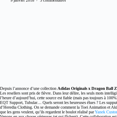
9 janvier 2018
3 commentaires
Depuis l’annonce d’une collection
Adidas Originals x Dragon Ball Z
Les resellers sont pris de fièvre. Dans leur délire, les seuls mots intelligi
l’heure d’aujourd’hui, cette source est fiable (mais pas toujours à 100
EQT Support, Tubular… Quels seront les heureuses élues ? Les supputati
d’Heredia Clothing. On se demande comment la Toei Animation et Akira
que les gens veulent, qu’ils regardent le boulot réalisé par
Yanek Custom
Venons en aux choses sérieuses (et qui fâchent). Cette collaboration es