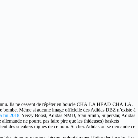
onnu.
Ils ne cessent de répéter en boucle CHA-LA HEAD-CHA-LA.
se bombe. Même si aucune image officielle des Adidas DBZ n’existe à
la fin 2018
. Yeezy Boost, Adidas NMD, Stan Smith, Superstar, Adidas
allemande ne pourra pas faire pire que les (hideuses) baskets
itent des sneakers dignes de ce nom. Si chez Adidas on se demande ce
ing des grandes marques laissent volontairement fuiter des images. Les