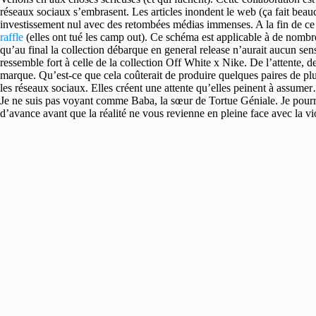
réseaux sociaux s’embrasent. Les articles inondent le web (ça fait beau
investissement nul avec des retombées médias immenses. A la fin de ce cir
raffle
(elles ont tué les camp out). Ce schéma est applicable à de nombr
qu’au final la collection débarque en general release n’aurait aucun sen
ressemble fort à celle de la collection Off White x Nike. De l’attente, d
marque. Qu’est-ce que cela coûterait de produire quelques paires de plu
les réseaux sociaux. Elles créent une attente qu’elles peinent à assum
Je ne suis pas voyant comme Baba, la sœur de Tortue Géniale. Je pourrai
d’avance avant que la réalité ne vous revienne en pleine face avec la 