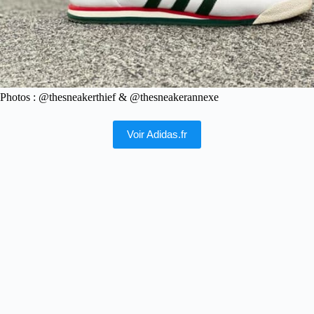
Photos : @thesneakerthief & @thesneakerannexe
Voir Adidas.fr