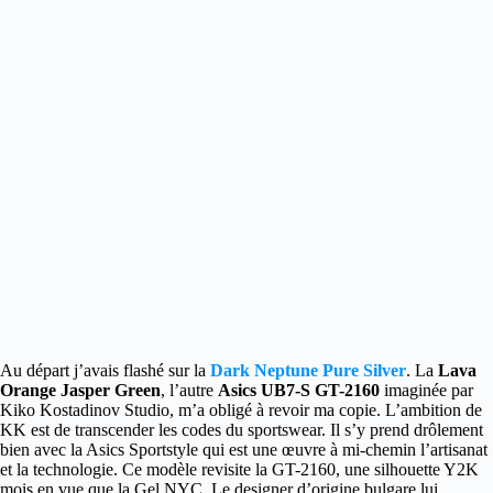
Au départ j’avais flashé sur la
Dark Neptune Pure Silver
. La
Lava
Orange Jasper Green
, l’autre
Asics UB7-S GT-2160
imaginée par
Kiko Kostadinov Studio, m’a obligé à revoir ma copie.
L’ambition de
KK est de transcender les codes du sportswear. Il s’y prend drôlement
bien avec la Asics Sportstyle qui est une œuvre à mi-chemin l’artisanat
et la technologie. Ce modèle revisite la GT-2160, une silhouette Y2K
mois en vue que la Gel NYC. Le designer d’origine bulgare lui