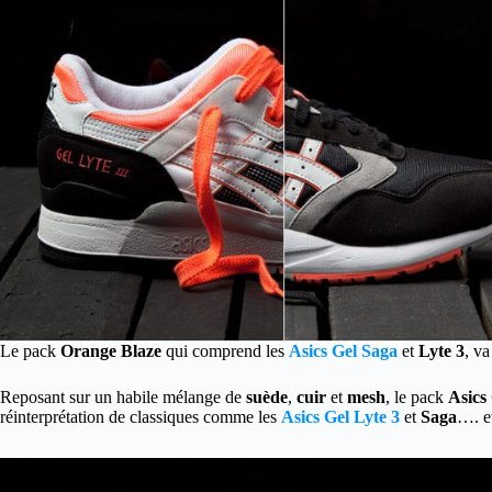
Le pack
Orange Blaze
qui comprend les
Asics Gel Saga
et
Lyte 3
, va
Reposant sur un habile mélange de
suède
,
cuir
et
mesh
, le pack
Asics
réinterprétation de classiques comme les
Asics Gel Lyte 3
et
Saga
…. e