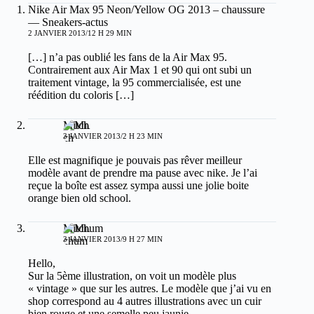
Nike Air Max 95 Neon/Yellow OG 2013 – chaussure
— Sneakers-actus
2 JANVIER 2013/12 H 29 MIN
[…] n’a pas oublié les fans de la Air Max 95.
Contrairement aux Air Max 1 et 90 qui ont subi un
traitement vintage, la 95 commercialisée, est une
réédition du coloris […]
Mitch
3 JANVIER 2013/2 H 23 MIN
Elle est magnifique je pouvais pas rêver meilleur
modèle avant de prendre ma pause avec nike. Je l’ai
reçue la boîte est assez sympa aussi une jolie boite
orange bien old school.
Mitchum
3 JANVIER 2013/9 H 27 MIN
Hello,
Sur la 5ème illustration, on voit un modèle plus
« vintage » que sur les autres. Le modèle que j’ai vu en
shop correspond au 4 autres illustrations avec un cuir
bien rouge et une semelle peu jaunie.