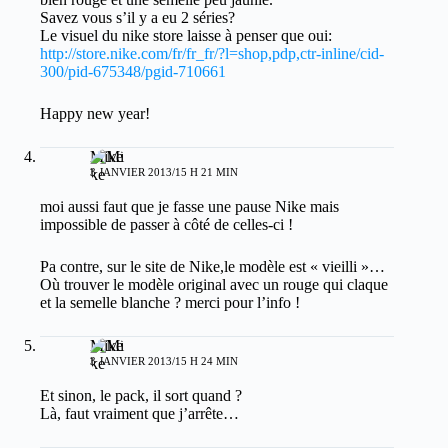
Savez vous s’il y a eu 2 séries?
Le visuel du nike store laisse à penser que oui:
http://store.nike.com/fr/fr_fr/?l=shop,pdp,ctr-inline/cid-
300/pid-675348/pgid-710661
Happy new year!
Mike
3 JANVIER 2013/15 H 21 MIN
moi aussi faut que je fasse une pause Nike mais
impossible de passer à côté de celles-ci !
Pa contre, sur le site de Nike,le modèle est « vieilli »…
Où trouver le modèle original avec un rouge qui claque
et la semelle blanche ? merci pour l’info !
Mike
3 JANVIER 2013/15 H 24 MIN
Et sinon, le pack, il sort quand ?
Là, faut vraiment que j’arrête…