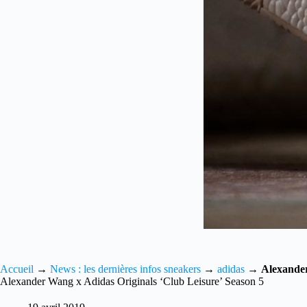
Accueil
→
News : les dernières infos sneakers
→
adidas
→
Alexander
Alexander Wang x Adidas Originals ‘Club Leisure’ Season 5