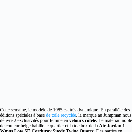
Cette semaine, le modèle de 1985 est très dynamique.
En parallèle des
éditions spéciales à base
de toile recyclée
, la marque au Jumpman nous
délivre 2 exclusivités pour femme en
velours côtelé
. Le matériau noble
de couleur beige habille le quartier et la toe box de la
Air Jordan 1
Wmns Low SE Corduroy Suede Twine Quartz
. Des parties en