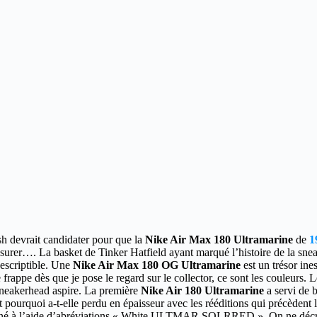
h devrait candidater pour que la
Nike Air Max 180 Ultramarine
de
1
surer…. La basket de Tinker Hatfield ayant marqué l’histoire de la sneak
descriptible. Une
Nike Air Max 180 OG Ultramarine
est un trésor ine
appe dès que je pose le regard sur le collector, ce sont les couleurs. Le 
n sneakerhead aspire. La première
Nike Air 180 Ultramarine
a servi de 
st pourquoi a-t-elle perdu en épaisseur avec les rééditions qui précèden
ésigné à l’aide d’abréviations « White ULTMAR SOLRRED ». On ne décry