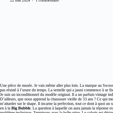
22 mai 2024
1 commentaire
Une pièce de musée. Je vais même aller plus loin. La marque au Swoos
pas résisté à l’usure du temps. La semelle qui a jauni commence à se fis
Je suis un inconditionnel du modèle original. Il a un parfum vintage in
D’ailleurs, que nous apprend la chaussure vieille de 33 ans ? Ce qui me fr
m’attarder sur le shape. Il incarne la perfection, tout ce dont à quoi u
en à la
Big Bubble
. La question à laquelle on aura jamais la réponse e
problème technique. Terminons avec la boîte grise. Le coloris est d