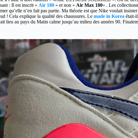
nt : Il est inscrit «
Air 180
» et non «
Air Max 180
« . Les collection
er qu’elle n’en fait pas partie. Ma théorie est que Nike voulait insiste
ud ! Cela explique la qualité des chaussures. Le
made in Korea
était-
it lieu au pays du Matin calme jusqu’au milieu des années 90. Finalemen