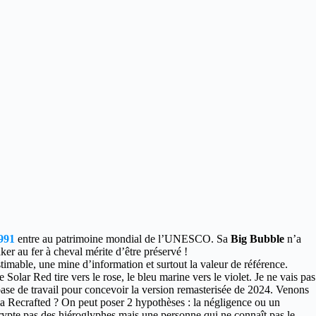
991
entre au patrimoine mondial de l’UNESCO.
Sa
Big Bubble
n’a
er au fer à cheval mérite d’être préservé !
stimable, une mine d’information et surtout la valeur de référence.
Solar Red tire vers le rose, le bleu marine vers le violet. Je ne vais pas
base de travail pour concevoir la version remasterisée de 2024. Venons
t la Recrafted ? On peut poser 2 hypothèses : la négligence ou un
pte pas des hiéroglyphes mais une personne qui ne connaît pas le