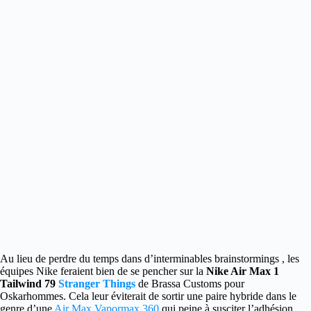
Au lieu de perdre du temps dans d’interminables brainstormings
, les
équipes Nike feraient bien de se pencher sur la
Nike Air Max 1
Tailwind 79
Stranger Things
de Brassa Customs pour
Oskarhommes. Cela leur éviterait de sortir une paire hybride dans le
genre d’une
Air Max Vapormax 360
qui peine à susciter l’adhésion.