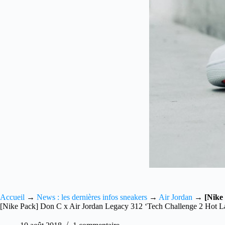
Accueil
→
News : les dernières infos sneakers
→
Air Jordan
→
[Nike
[Nike Pack] Don C x Air Jordan Legacy 312 ‘Tech Challenge 2 Hot L