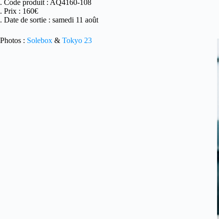
. Code produit : AQ4160-108
. Prix : 160€
. Date de sortie : samedi 11 août
Photos :
Solebox
&
Tokyo 23