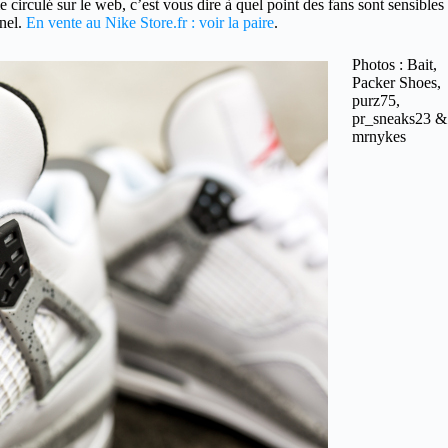
irculé sur le web, c’est vous dire à quel point des fans sont sensibles
inel.
En vente au Nike Store.fr : voir la paire
.
Photos : Bait,
Packer Shoes,
purz75,
pr_sneaks23 &
mrnykes