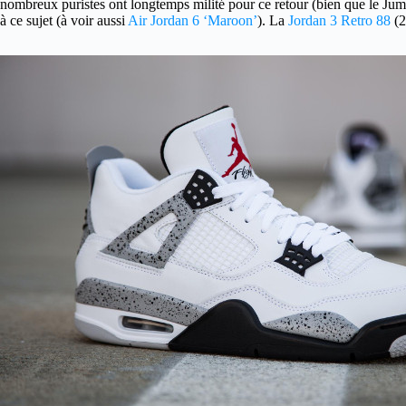
nombreux puristes ont longtemps milité pour ce retour (bien que le Jump
à ce sujet (à voir aussi
Air Jordan 6 ‘Maroon’
). La
Jordan 3 Retro 88
(2