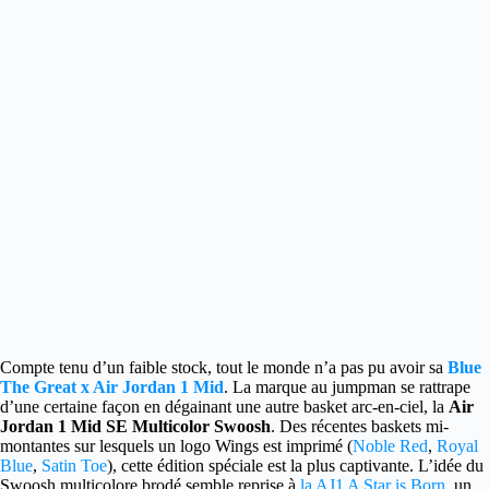
Compte tenu d’un faible stock, tout le monde n’a pas pu avoir sa
Blue
The Great x Air Jordan 1 Mid
.
La marque au jumpman se rattrape
d’une certaine façon en dégainant une autre basket arc-en-ciel, la
Air
Jordan 1 Mid SE Multicolor Swoosh
. Des récentes baskets mi-
montantes sur lesquels un logo Wings est imprimé (
Noble Red
,
Royal
Blue
,
Satin Toe
), cette édition spéciale est la plus captivante. L’idée du
Swoosh multicolore brodé semble reprise à
la AJ1 A Star is Born
, un