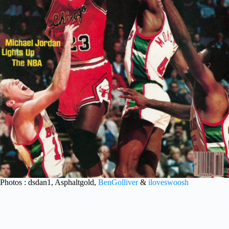
Photos : dsdan1, Asphaltgold,
BenGolliver
&
iloveswoosh