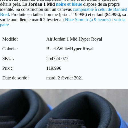
détails près. La
Jordan 1 Mid
noire et bleue
dispose de sa propre
identité. Sa construction suit un canevas
comparable à celui de Banned
Bred
. Produite en tailles homme (prix : 119.99€) et enfant (84.99€), sa
sortie aura lieu le mardi 2 février au
Nike Store.fr (à 9 heures) : voir la
paire
.
Modèle :
Air Jordan 1 Mid Hyper Royal
Coloris :
Black/White/Hyper Royal
SKU :
554724-077
Prix :
119.99€
Date de sortie :
mardi 2 février 2021