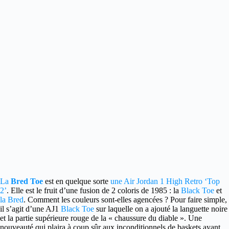
La
Bred Toe
est en quelque sorte
une Air Jordan 1 High Retro ‘Top
2’
.
Elle est le fruit d’une fusion de 2 coloris de 1985 : la
Black Toe
et
la Bred
. Comment les couleurs sont-elles agencées ? Pour faire simple,
il s’agit d’une AJ1
Black Toe
sur laquelle on a ajouté la languette noire
et la partie supérieure rouge de la « chaussure du diable ». Une
nouveauté qui plaira à coup sûr aux inconditionnels de baskets ayant