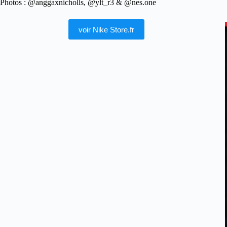
Photos : @anggaxnicholls, @ylt_r3 & @nes.one
voir Nike Store.fr