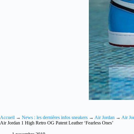
Accueil
→
News : les dernières infos sneakers
→
Air Jordan
→
Air Jo
Air Jordan 1 High Retro OG Patent Leather ‘Fearless Ones’