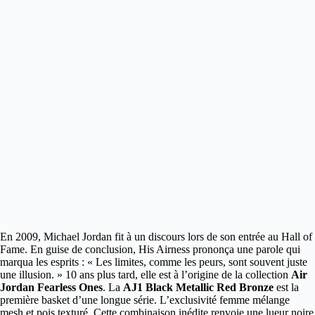
En 2009, Michael Jordan fit à un discours lors de son entrée au Hall of
Fame.
En guise de conclusion, His Airness prononça une parole qui
marqua les esprits : « Les limites, comme les peurs, sont souvent juste
une illusion. » 10 ans plus tard, elle est à l’origine de la collection
Air
Jordan Fearless Ones
. La
AJ1 Black Metallic Red Bronze
est la
première basket d’une longue série. L’exclusivité femme mélange
mesh et pois texturé. Cette combinaison inédite renvoie une lueur noire