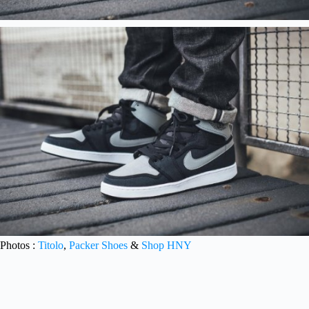
Photos :
Titolo
,
Packer Shoes
&
Shop HNY