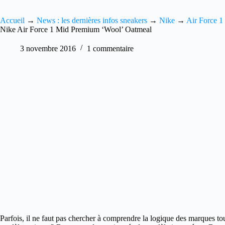
Accueil
→
News : les dernières infos sneakers
→
Nike
→
Air Force 1
Nike Air Force 1 Mid Premium ‘Wool’ Oatmeal
3 novembre 2016
1 commentaire
Parfois, il ne faut pas chercher à comprendre la logique des marques t