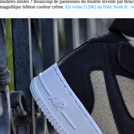
modèles mixtes ? Beaucoup de passionnés du modèle inventé par Bruce Ki
magnifique édition couleur crème.
En vente (120€) au Nike Store.fr : vo