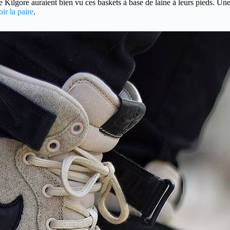
lgore auraient bien vu ces baskets à base de laine à leurs pieds. Une d
ir la paire
.