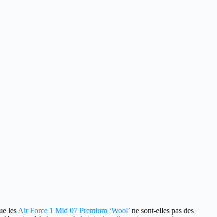
ue les
Air Force 1 Mid 07 Premium ‘Wool’
ne sont-elles pas des