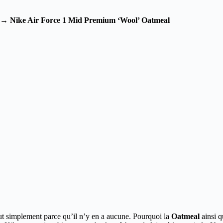
→
Nike Air Force 1 Mid Premium ‘Wool’ Oatmeal
out simplement parce
qu’il n’y en a aucune. Pourquoi la
Oatmeal
ainsi q