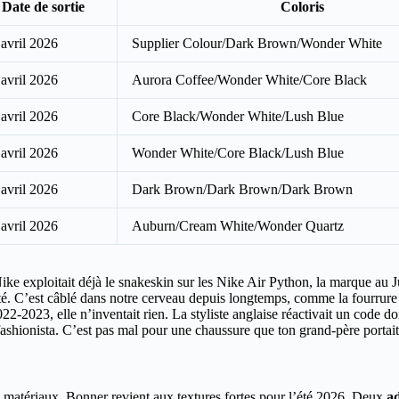
Date de sortie
Coloris
 avril 2026
Supplier Colour/Dark Brown/Wonder White
 avril 2026
Aurora Coffee/Wonder White/Core Black
 avril 2026
Core Black/Wonder White/Lush Blue
 avril 2026
Wonder White/Core Black/Lush Blue
 avril 2026
Dark Brown/Dark Brown/Dark Brown
 avril 2026
Auburn/Cream White/Wonder Quartz
ke exploitait déjà le snakeskin sur les Nike Air Python, la marque au Ju
areté. C’est câblé dans notre cerveau depuis longtemps, comme la fourrur
022-2023, elle n’inventait rien. La styliste anglaise réactivait un code 
fashionista. C’est pas mal pour une chaussure que ton grand-père portait 
s matériaux, Bonner revient aux textures fortes pour l’été 2026. Deux
ad