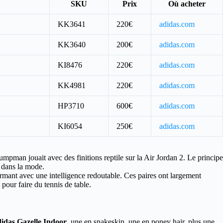
SKU
Prix
Où acheter
KK3641
220€
adidas.com
KK3640
200€
adidas.com
KI8476
220€
adidas.com
KK4981
220€
adidas.com
HP3710
600€
adidas.com
KI6054
250€
adidas.com
mpman jouait avec des finitions reptile sur la Air Jordan 2. Le principe
e dans la mode.
dormant avec une intelligence redoutable. Ces paires ont largement
pour faire du tennis de table.
idas Gazelle Indoor
, une en snakeskin, une en poney hair, plus une