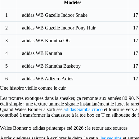
Modèles
1
adidas WB Gazelle Indoor Snake
17
2
adidas WB Gazelle Indoor Pony Hair
17
3
adidas WB Karintha OG
17
4
adidas WB Karintha
17
5
adidas WB Karintha Basketry
17
6
adidas WB Adizero Adios
17
Une histoire vieille comme le cuir
Les textures exotiques dans la sneaker, ça remonte aux années 80-90. Ni
était simple : une texture animale signale instantanément le luxe, la r
Quand Wales Bonner a sorti ses
adidas Samba croco
et fourrure vers 2
contribué à transformer la chaussure à la toe box en T en silhouette de 
Wales Bonner x adidas printemps été 2026 : le retour aux sources
Après quelques saisons à explorer le daim, le satin,
les sequins
et autre