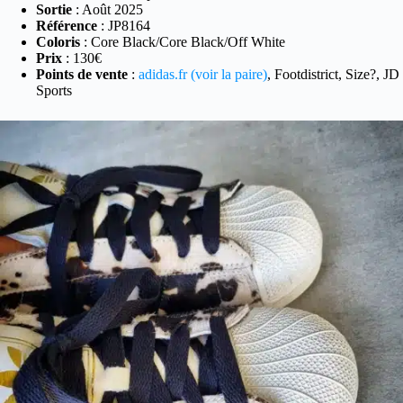
Sortie
: Août 2025
Référence
: JP8164
Coloris
: Core Black/Core Black/Off White
Prix
: 130€
Points de vente
:
adidas.fr (voir la paire)
, Footdistrict, Size?, JD
Sports