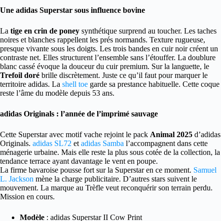
Une adidas Superstar sous influence bovine
La
tige en crin de poney
synthétique surprend au toucher. Les taches
noires et blanches rappellent les prés normands. Texture rugueuse,
presque vivante sous les doigts. Les trois bandes en cuir noir créent un
contraste net. Elles structurent l’ensemble sans l’étouffer. La doublure
blanc cassé évoque la douceur du cuir premium. Sur la languette, le
Trefoil doré
brille discrètement. Juste ce qu’il faut pour marquer le
territoire adidas. La
shell toe
garde sa prestance habituelle. Cette coque
reste l’âme du modèle depuis 53 ans.
adidas Originals : l’année de l’imprimé sauvage
Cette Superstar avec motif vache rejoint le pack
Animal 2025
d’adidas
Originals.
adidas SL72
et
adidas Samba
l’accompagnent dans cette
ménagerie urbaine. Mais elle reste la plus sous cotée de la collection, la
tendance terrace ayant davantage le vent en poupe.
La firme bavaroise pousse fort sur la Superstar en ce moment.
Samuel
L. Jackson
mène la charge publicitaire. D’autres stars suivent le
mouvement. La marque au Trèfle veut reconquérir son terrain perdu.
Mission en cours.
Modèle
: adidas Superstar II Cow Print