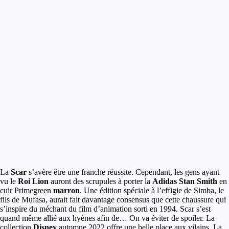
La
Scar
s’avère être une franche réussite. Cependant, les gens ayant
vu le
Roi Lion
auront des scrupules à porter la
Adidas Stan Smith
en
cuir Primegreen
marron
.
Une édition spéciale à l’effigie de Simba, le
fils de Mufasa, aurait fait davantage consensus que cette chaussure qui
s’inspire du méchant du film d’animation sorti en 1994. Scar s’est
quand même allié aux hyènes afin de… On va éviter de spoiler. La
collection
Disney
automne 2022 offre une belle place aux vilains. La