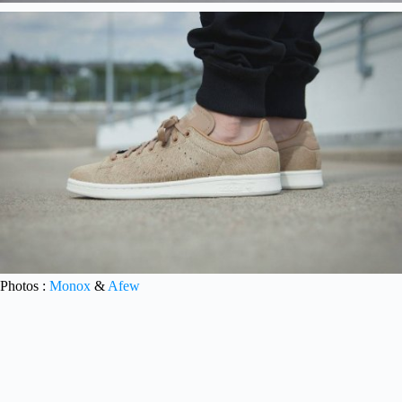
Photos :
Monox
&
Afew