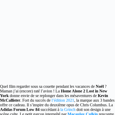
Quel film regarder sous sa couette pendant les vacances de
Noël
?
Maman j’ai (encore) raté l’avion !
La
Home Alone 2 Lost in New
York
donne envie de se replonger dans les mésaventures de
Kevin
McCallister
. Fort du succès de
l’édition 2021
, la marque aux 3 bandes
offre ce cadeau. Il s’inspire du deuxième opus de Chris Columbus. La
Adidas Forum Low 84
succédant à
la Grinch
doit son design à une
scène culte. Le petit garçon interprété par
Macaulay Culkin
rencontre