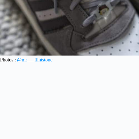
Photos :
@mr___flintstone