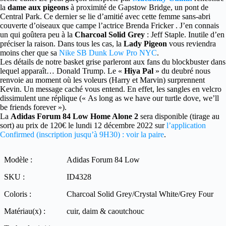
la
dame aux pigeons
à proximité de Gapstow Bridge, un pont de
Central Park. Ce dernier se lie d’amitié avec cette femme sans-abri
couverte d’oiseaux que campe l’actrice Brenda Fricker . J’en connais
un qui goûtera peu à la
Charcoal Solid Grey
: Jeff Staple. Inutile d’en
préciser la raison. Dans tous les cas, la
Lady Pigeon
vous reviendra
moins cher que sa
Nike SB Dunk Low Pro NYC
.
Les détails de notre basket grise parleront aux fans du blockbuster dans
lequel apparaît… Donald Trump. Le «
Hiya Pal
» du deubré nous
renvoie au moment où les voleurs (Harry et Marvin) surprennent
Kevin. Un message caché vous entend. En effet, les sangles en velcro
dissimulent une réplique (« As long as we have our turtle dove, we’ll
be friends forever »).
La
Adidas Forum 84 Low Home Alone 2
sera disponible (tirage au
sort) au prix de 120€ le lundi 12 décembre 2022 sur
l’application
Confirmed (inscription jusqu’à 9H30) : voir la paire
.
Modèle :
Adidas Forum 84 Low
SKU :
ID4328
Coloris :
Charcoal Solid Grey/Crystal White/Grey Four
Matériau(x) :
cuir, daim & caoutchouc