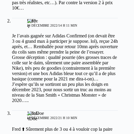
pas très réalistes, etc…). Par contre la version 2 à prix
10€…
Fred
14 DÉCEMBRE 2022/14 H 11 MIN
Je l’avais gagnée sur Adidas Confirmed (on devait être
3 ou 4 grand max à participer je suppose. lol), reçue 24h
après, et… Remballée pour retour 10mn après ouverture
du colis sans même prendre la peine de l’essayer.
Grosse déception : qualité pourrie (des grosses traces de
colle sur le daim, sûrement une paire assemblée par
Nike), très peu de goodies (contrairement à la première
version) et une box Adidas bleue tout ce qu’il a de plus
basique (comme pour la 2021 me dira-t-on)…
J’espère qu’ils se sortiront un peu plus les doigts en
décembre 2023, pour nous sortir un truc au moins au
niveau de la Stan Smith « Christmas Monster » de
2020…..
JohnDoe
16 DÉCEMBRE 2022/21 H 10 MIN
Fred ⬆️ Sûrement plus de 3 ou 4 à vouloir cop la paire