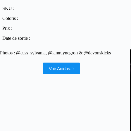
SKU :
Coloris :
Prix :
Date de sortie :
Photos : @cass_sylvania, @iamraynegron & @devonskicks
Voir Adidas.fr