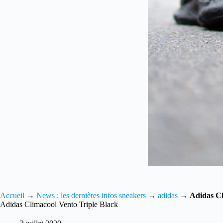
Accueil
→
News : les dernières infos sneakers
→
adidas
→
Adidas Cl
Adidas Climacool Vento Triple Black