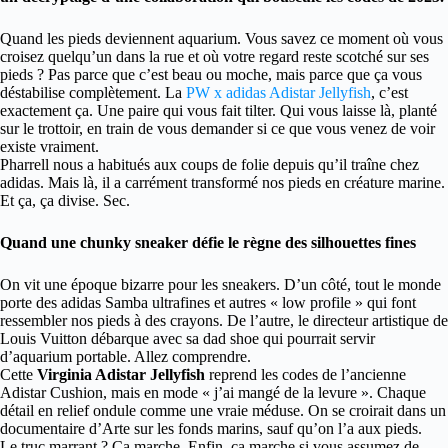
Quand les pieds deviennent aquarium. Vous savez ce moment où vous
croisez quelqu’un dans la rue et où votre regard reste scotché sur ses
pieds ? Pas parce que c’est beau ou moche, mais parce que ça vous
déstabilise complètement. La
PW x adidas Adistar Jellyfish
, c’est
exactement ça. Une paire qui vous fait tilter. Qui vous laisse là, planté
sur le trottoir, en train de vous demander si ce que vous venez de voir
existe vraiment.
Pharrell nous a habitués aux coups de folie depuis qu’il traîne chez
adidas. Mais là, il a carrément transformé nos pieds en créature marine.
Et ça, ça divise. Sec.
Quand une chunky sneaker défie le règne des silhouettes fines
On vit une époque bizarre pour les sneakers. D’un côté, tout le monde
porte des adidas Samba ultrafines et autres « low profile » qui font
ressembler nos pieds à des crayons. De l’autre, le directeur artistique de
Louis Vuitton débarque avec sa dad shoe qui pourrait servir
d’aquarium portable. Allez comprendre.
Cette
Virginia Adistar Jellyfish
reprend les codes de l’ancienne
Adistar Cushion, mais en mode « j’ai mangé de la levure ». Chaque
détail en relief ondule comme une vraie méduse. On se croirait dans un
documentaire d’Arte sur les fonds marins, sauf qu’on l’a aux pieds.
Le truc marrant ? Ça marche. Enfin, ça marche si vous assumez de