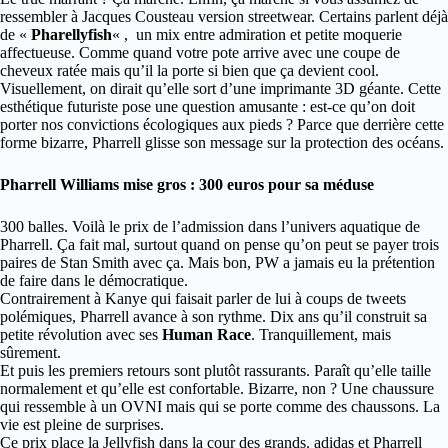
ressembler à Jacques Cousteau version streetwear. Certains parlent déjà
de «
Pharellyfish
« , un mix entre admiration et petite moquerie
affectueuse. Comme quand votre pote arrive avec une coupe de
cheveux ratée mais qu’il la porte si bien que ça devient cool.
Visuellement, on dirait qu’elle sort d’une imprimante 3D géante. Cette
esthétique futuriste pose une question amusante : est-ce qu’on doit
porter nos convictions écologiques aux pieds ? Parce que derrière cette
forme bizarre, Pharrell glisse son message sur la protection des océans.
Pharrell Williams mise gros : 300 euros pour sa méduse
300 balles. Voilà le prix de l’admission dans l’univers aquatique de
Pharrell. Ça fait mal, surtout quand on pense qu’on peut se payer trois
paires de Stan Smith avec ça. Mais bon, PW a jamais eu la prétention
de faire dans le démocratique.
Contrairement à Kanye qui faisait parler de lui à coups de tweets
polémiques, Pharrell avance à son rythme. Dix ans qu’il construit sa
petite révolution avec ses
Human Race
. Tranquillement, mais
sûrement.
Et puis les premiers retours sont plutôt rassurants. Paraît qu’elle taille
normalement et qu’elle est confortable. Bizarre, non ? Une chaussure
qui ressemble à un OVNI mais qui se porte comme des chaussons. La
vie est pleine de surprises.
Ce prix place la Jellyfish dans la cour des grands. adidas et Pharrell