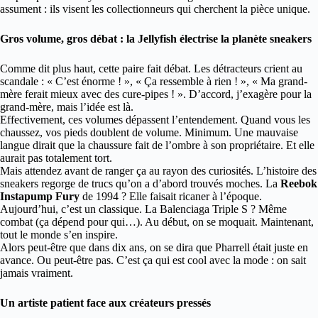
assument : ils visent les collectionneurs qui cherchent la pièce unique.
Gros volume, gros débat : la Jellyfish électrise la planète sneakers
Comme dit plus haut, cette paire fait débat. Les détracteurs crient au
scandale : « C’est énorme ! », « Ça ressemble à rien ! », « Ma grand-
mère ferait mieux avec des cure-pipes ! ». D’accord, j’exagère pour la
grand-mère, mais l’idée est là.
Effectivement, ces volumes dépassent l’entendement. Quand vous les
chaussez, vos pieds doublent de volume. Minimum. Une mauvaise
langue dirait que la chaussure fait de l’ombre à son propriétaire. Et elle
aurait pas totalement tort.
Mais attendez avant de ranger ça au rayon des curiosités. L’histoire des
sneakers regorge de trucs qu’on a d’abord trouvés moches. La
Reebok
Instapump Fury
de 1994 ? Elle faisait ricaner à l’époque.
Aujourd’hui, c’est un classique. La Balenciaga Triple S ? Même
combat (ça dépend pour qui…). Au début, on se moquait. Maintenant,
tout le monde s’en inspire.
Alors peut-être que dans dix ans, on se dira que Pharrell était juste en
avance. Ou peut-être pas. C’est ça qui est cool avec la mode : on sait
jamais vraiment.
Un artiste patient face aux créateurs pressés