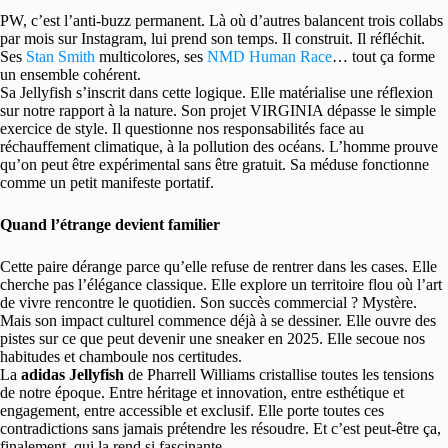
PW, c’est l’anti-buzz permanent. Là où d’autres balancent trois collabs
par mois sur Instagram, lui prend son temps. Il construit. Il réfléchit.
Ses
Stan Smith
multicolores, ses
NMD Human Race
… tout ça forme
un ensemble cohérent.
Sa Jellyfish s’inscrit dans cette logique. Elle matérialise une réflexion
sur notre rapport à la nature. Son projet VIRGINIA dépasse le simple
exercice de style. Il questionne nos responsabilités face au
réchauffement climatique, à la pollution des océans. L’homme prouve
qu’on peut être expérimental sans être gratuit. Sa méduse fonctionne
comme un petit manifeste portatif.
Quand l’étrange devient familier
Cette paire dérange parce qu’elle refuse de rentrer dans les cases. Elle
cherche pas l’élégance classique. Elle explore un territoire flou où l’art
de vivre rencontre le quotidien. Son succès commercial ? Mystère.
Mais son impact culturel commence déjà à se dessiner. Elle ouvre des
pistes sur ce que peut devenir une sneaker en 2025. Elle secoue nos
habitudes et chamboule nos certitudes.
La
adidas Jellyfish
de Pharrell Williams cristallise toutes les tensions
de notre époque. Entre héritage et innovation, entre esthétique et
engagement, entre accessible et exclusif. Elle porte toutes ces
contradictions sans jamais prétendre les résoudre. Et c’est peut-être ça,
finalement, qui la rend si fascinante.