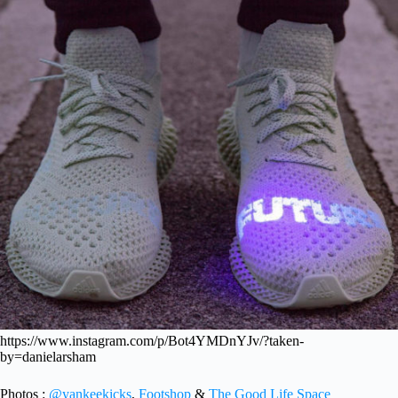
https://www.instagram.com/p/Bot4YMDnYJv/?taken-
by=danielarsham
Photos :
@yankeekicks
,
Footshop
&
The Good Life Space