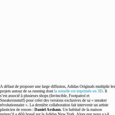
A défaut de proposer une large diffusion, Adidas Originals multiplie les
projets autour de sa running dont
la semelle est imprimée en 3D
.
Il
s’est associé à plusieurs shops (Invincible, Footpatrol et
Sneakersnstuff) pour créer des versions exclusives de sa « sneaker
révolutionnaire ». La dernière collaboration fait intervenir un artiste
plasticien de renom :
Daniel Arsham
. Un habitué de la maison
puisqu’il a déjà bossé sur la Adidas New York. Alors que nous a t-il