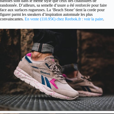
bariolés sont dans le même style que ceux des chaussures de
randonnée. D’ailleurs, sa semelle d’usure a été renforcée pour faire
face aux surfaces rugueuses. La ‘Beach Stone’ tient la corde pour
figurer parmi les sneakers d’inspiration automnale les plus
convaincantes.
En vente (110.95€) chez Reebok.fr : voir la paire
.