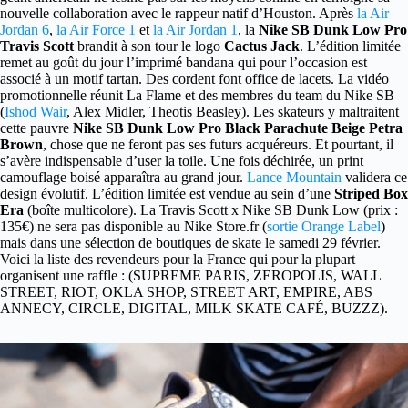
nouvelle collaboration avec le rappeur natif d’Houston. Après
la Air
Jordan 6
,
la Air Force 1
et
la Air Jordan 1
, la
Nike SB Dunk Low Pro
Travis Scott
brandit à son tour le logo
Cactus Jack
. L’édition limitée
remet au goût du jour l’imprimé bandana qui pour l’occasion est
associé à un motif tartan. Des cordent font office de lacets. La vidéo
promotionnelle réunit La Flame et des membres du team du Nike SB
(
Ishod Wair
, Alex Midler, Theotis Beasley). Les skateurs y maltraitent
cette pauvre
Nike SB Dunk Low Pro Black Parachute Beige Petra
Brown
, chose que ne feront pas ses futurs acquéreurs. Et pourtant, il
s’avère indispensable d’user la toile. Une fois déchirée, un print
camouflage boisé apparaîtra au grand jour.
Lance Mountain
validera ce
design évolutif. L’édition limitée est vendue au sein d’une
Striped Box
Era
(boîte multicolore). La Travis Scott x Nike SB Dunk Low (prix :
135€) ne sera pas disponible au Nike Store.fr (
sortie Orange Label
)
mais dans une sélection de boutiques de skate le samedi 29 février.
Voici la liste des revendeurs pour la France qui pour la plupart
organisent une raffle : (SUPREME PARIS, ZEROPOLIS, WALL
STREET, RIOT, OKLA SHOP, STREET ART, EMPIRE, ABS
ANNECY, CIRCLE, DIGITAL, MILK SKATE CAFÉ, BUZZZ).