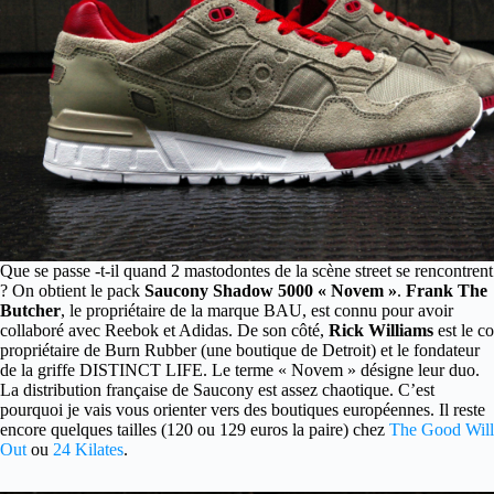
Que se passe -t-il quand 2 mastodontes de la scène street se rencontrent
?
On obtient le pack
Saucony Shadow 5000 « Novem »
.
Frank The
Butcher
, le propriétaire de la marque BAU, est connu pour avoir
collaboré avec Reebok et Adidas. De son côté,
Rick Williams
est le co
propriétaire de Burn Rubber (une boutique de Detroit) et le fondateur
de la griffe DISTINCT LIFE. Le terme « Novem » désigne leur duo.
La distribution française de Saucony est assez chaotique. C’est
pourquoi je vais vous orienter vers des boutiques européennes. Il reste
encore quelques tailles (120 ou 129 euros la paire) chez
The Good Will
Out
ou
24 Kilates
.