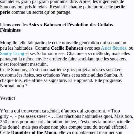
son atelier, grain par grain pour ainsi dire. Après, les ingénieurs de
Saucony ont pris le relais. Résultat : chaque paire porte cette
petite
perle
comme un secret qu’on partage.
Liens avec les Asics x Bahnsen et l’évolution des Collabs
Féminines
Mongillo, elle fait partie de cette nouvelle génération qui secoue un
peu les habitudes. Comm
e Cecilie Bahnsen
avec ses
Asics fleuries
, ou
Sandy Liang
et ses Salomon roses. Chacune a sa méthode, mais elles
partagent la même envie : arrêter de faire semblant que les sneakers,
c’est forcément masculin.
Cette Saucony, c’est son quatrième gros projet après ses sneakers
customisées Asics, ses créations Vans et sa série adidas Samba. À
chaque fois, elle affine sa signature. Elle apprend. Elle progresse.
Normal, non ?
Verdict
Y’en a qui trouveront ça génial, d’autres qui grogneront. « Trop
girly », « pas assez street »… Les réactions habituelles quoi. Mais bon,
250 euros pour une collaboration limitée, c’est dans la norme actuelle.
Pas donné, mais pas abusé non plus compte tenu du travail effectué.
Cette
Daughter of the Moon
, elle va probablement marquer son