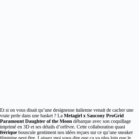
Et si on vous disait qu’une designeuse italienne venait de cacher une
vraie perle dans une basket ? La
Metagirl x Saucony ProGrid
Paramount Daughter of the Moon
débarque avec son coquillage
imprimé en 3D et ses détails d’orfèvre.
Cette collaboration quasi
féérique
bouscule gentiment nos idées reçues sur ce qu’une sneaker
féminine peut être. Laissez moi vous dire que ça va plus loin que le