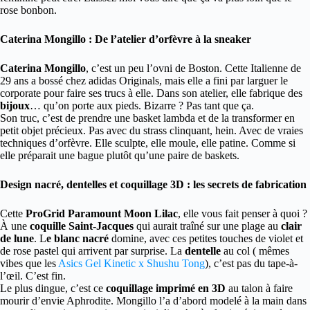
rose bonbon.
Caterina Mongillo : De l’atelier d’orfèvre à la sneaker
Caterina Mongillo
, c’est un peu l’ovni de Boston. Cette Italienne de
29 ans a bossé chez adidas Originals, mais elle a fini par larguer le
corporate pour faire ses trucs à elle. Dans son atelier, elle fabrique des
bijoux
… qu’on porte aux pieds. Bizarre ? Pas tant que ça.
Son truc, c’est de prendre une basket lambda et de la transformer en
petit objet précieux. Pas avec du strass clinquant, hein. Avec de vraies
techniques d’orfèvre. Elle sculpte, elle moule, elle patine. Comme si
elle préparait une bague plutôt qu’une paire de baskets.
Design nacré, dentelles et coquillage 3D : les secrets de fabrication
Cette
ProGrid Paramount Moon Lilac
, elle vous fait penser à quoi ?
À une
coquille Saint-Jacques
qui aurait traîné sur une plage au
clair
de lune
. L
e blanc nacré
domine, avec ces petites touches de violet et
de rose pastel qui arrivent par surprise. La
dentelle
au col ( mêmes
vibes que les
Asics Gel Kinetic x Shushu Tong
), c’est pas du tape-à-
l’œil. C’est fin.
Le plus dingue, c’est ce
coquillage imprimé
en 3D
au talon à faire
mourir d’envie Aphrodite. Mongillo l’a d’abord modelé à la main dans