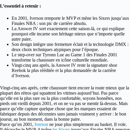
L’essentiel à retenir :
En 2001, Iverson remporte le MVP et mène les Sixers jusqu’aux
Finales NBA : son pic de carrière absolu.
La Answer IV sort exactement cette saison-là, ce qui explique
pourquoi elle incarne son héritage mieux que n’importe quelle
autre paire.
Son design intègre une fermeture éclair et la technologie DMX :
deux choix techniques atypiques pour l’époque.
Le step-over sur Tyronn Lue au Game 1 des Finales 2001
transforme la chaussure en icône culturelle mondiale.
Vingt-cinq ans après, la Answer IV reste la signature shoe
Reebok la plus rééditée et la plus demandée de la carrière
d’Iverson.
Vingt-cinq ans après, cette chaussure tient encore la route mieux que la
plupart des rétros qui squattent les vitrines aujourd’hui. Pas parce
qu’elle est la plus rare ou la plus confortable, soyons honnêtes, nos
pieds ont vieilli depuis 2001, et on ne va pas se mentir là-dessus. Mais
parce qu’elle capture quelque chose que les marques essaient de
fabriquer depuis des décennies sans jamais vraiment y arriver : le bon
joueur, au bon moment, dans la bonne paire.
Parce qu’en 2001,
Iverson
ne joue plus simplement au basket. Il vole.
Il décroche le MVP, il traîne
les Sixers
jusqu’aux Finales NBA presque