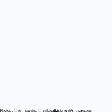
Photos : @ad__sneaks, @realbigalkicks & @shoezen.one