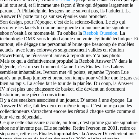
à lui tout seul, et il incarne une façon d’être qui dépasse largement le
parquet. À Philadelphie, les gens ne le suivent pas, ils l’adulent. La
Answer IV porte tout ça sur ses épaules sans broncher.
Son design, pour l’époque, c’est de la science-fiction. Le zip qui
recouvre les lacets lui donne une gueule qu’aucune autre signature
shoe n’osait à ce moment-là. Tu oublies la
Reebok Question
. La
technologie DMX sous le pied ajoute une vraie légitimité technique. Et
surtout, elle dégage une personnalité brute que beaucoup de modèles
actuels, avec leurs colorways soigneusement validés en réunion
PowerPoint, ne réussissent jamais à reproduire. Y’a pas photo.
Mais ce qui a définitivement propulsé la Reebok Answer IV dans la
légende, c’est un seul moment. Game 1 des Finales. Les Lakers
semblent imbattables. Iverson met 48 points, enjambe Tyronn Lue
après un pull-up jumper et prend son temps pour vérifier que le gars est
bien au tapis. La scène fait le tour de la planète. Du coup, la Answer
IV n’est plus une chaussure de basket, elle devient un document
historique, une pièce à conviction.
Il y a des sneakers associées à un joueur. D’autres à une époque. La
Answer IV, elle, fait les deux en même temps. C’est pour ça que les
collectionneurs s’arrachent encore les rétros à chaque sortie comme si
leur vie en dépendait.
Ce que cette chaussure raconte, au fond, c’est qu’une grande signature
shoe ne s’invente pas. Elle se mérite. Retire Iverson en 2001, retire ce
step-over, retire ces Finales improbables : la Answer IV redevient une