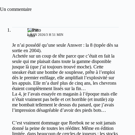
Un commentaire
Pierrito
5 JUIN 2026/3 H 51 MIN
Je n’ai possédé qu’une seule Answer : la 8 (topée dès sa
sortie en 2004).
Achetée sur un coup de tête parce que c’était en fait la
seule qui me plaisait dans toute la gamme disponible
jusque là (que j’ai toujours trouvé moche). Cette
sneaker était une bombe de souplesse, prête à l’emploi
dès le premier enfilage, elle amplifiait l’explosivité sur
les appuis. Elle m’a duré plus de cinq ans, les chevrons
étaient complètement lissés sur la fin…
La 4, je l’avais essayée en magasin à l’époque mais elle
n’était vraiment pas belle et cet horrible (et inutile) zip
me bombait tellement le dessus du panard, que j’avais
l’impression désagréable d’avoir des pieds bots…
C’est vraiment dommage que Reebok ne se soit jamais
donné la peine de toutes les rééditer. Même en édition
limitée, dans beaucoup de cercles de joueurs : les stocks