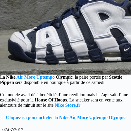
La
Nike
Air More Uptempo
Olympic
, la paire portée par
Scottie
Pippen
sera disponible en boutique à partir de ce samedi.
Ce modèle avait déjà bénéficié d’une réédition mais il s’agissait d’une
exclusivité pour la
House Of Hoops
. La sneaker sera en vente aux
alentours de minuit sur le site
Nike Store.fr
.
Cliquez ici pour acheter la Nike Air More Uptempo Olympic
. 07/07/2012