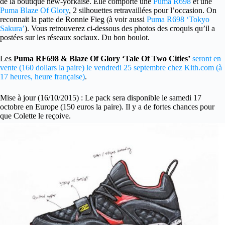
de la boutique new-yorkaise. Elle comporte une
Puma R698
et une
Puma Blaze Of Glory
, 2 silhouettes retravaillées pour l’occasion. On
reconnait la patte de Ronnie Fieg (à voir aussi
Puma R698 ‘Tokyo
Sakura’
). Vous retrouverez ci-dessous des photos des croquis qu’il a
postées sur les réseaux sociaux. Du bon boulot.
Les
Puma RF698 & Blaze Of Glory ‘Tale Of Two Cities’
seront en
vente (160 dollars la paire) le vendredi 25 septembre chez Kith.com (à
17 heures, heure française)
.
Mise à jour (16/10/2015) : Le pack sera disponible le samedi 17
octobre en Europe (150 euros la paire). Il y a de fortes chances pour
que Colette le reçoive.